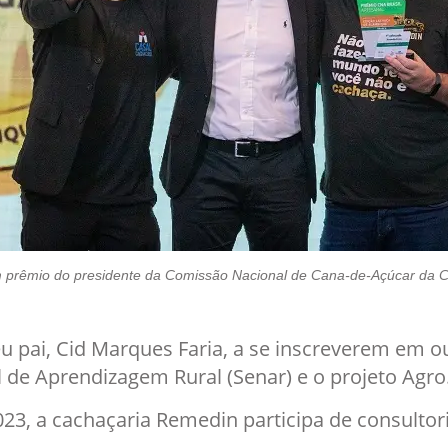
prêmio do presidente da Comissão Nacional de Cana-de-Açúcar da C
u pai, Cid Marques Faria, a se inscreverem em o
l de Aprendizagem Rural (Senar) e o projeto Agro
23, a cachaçaria Remedin participa de consulto