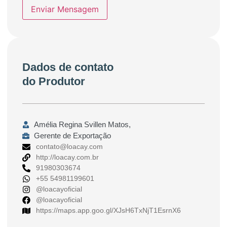
Enviar Mensagem
Dados de contato
do Produtor
Amélia Regina Svillen Matos,
Gerente de Exportação
contato@loacay.com
http://loacay.com.br
91980303674
+55 54981199601
@loacayoficial
@loacayoficial
https://maps.app.goo.gl/XJsH6TxNjT1EsrnX6