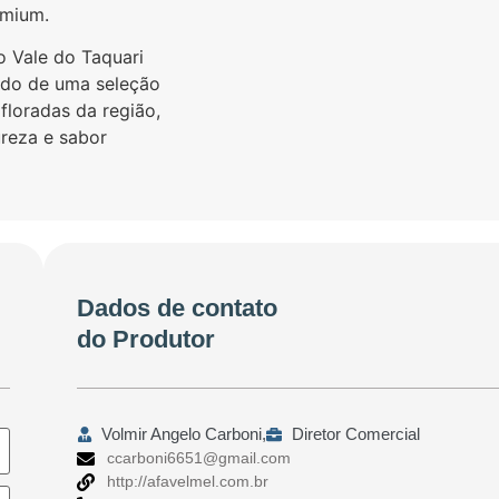
emium.
 Vale do Taquari
tado de uma seleção
floradas da região,
ureza e sabor
Dados de contato
do Produtor
Volmir Angelo Carboni,
Diretor Comercial
ccarboni6651@gmail.com
http://afavelmel.com.br