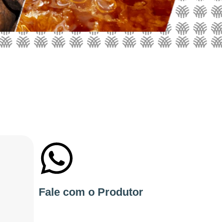
+55 51982614910
Fale com o Produtor