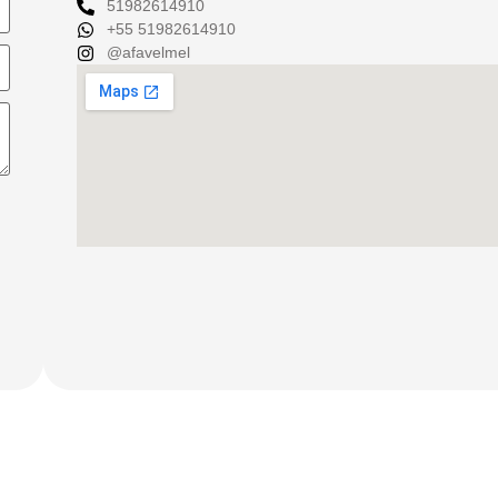
51982614910
+55 51982614910
@afavelmel