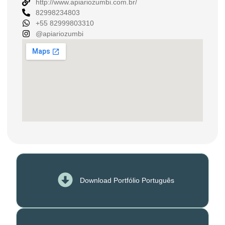
http://www.apiariozumbi.com.br/
82998234803
+55 82999803310
@apiariozumbi
Download Portfólio Português