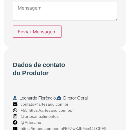
Enviar Mensagem
Dados de contato
do Produtor
Leonardo Florêncio,
Diretor Geral
contato@artesanu.com.br
+55 https://artesanu.com.br/
@artesanualimentos
@Artesanu
https://maps.app.goo.gl/5FZwKJb9co44LCKE9