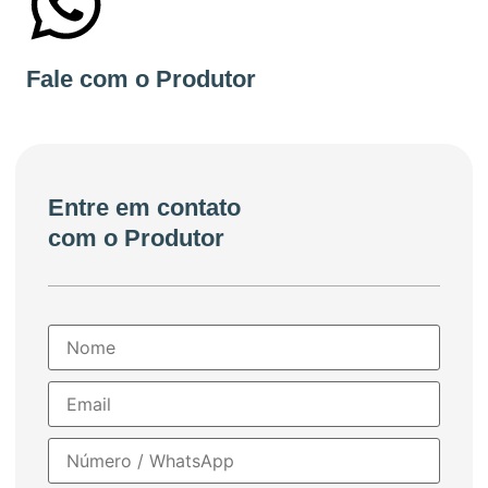
+55 https://artesanu.com.br/
Fale com o Produtor
Entre em contato
com o Produtor