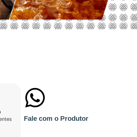
a
+55 31998360810
Fale com o Produtor
entes