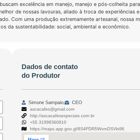
buscam excelência em manejo, manejo e pós-colheita para
lhor de nossas lavouras, aliado à troca de experiências e
izado. Com uma produção extremamente artesanal, nossa m
xos da sustentabilidade: social, ambiental e econômico.
Dados de contato
do Produtor
Simone Sampaio,
CEO
ascacafes@gmail.com
http://ascacafesespeciais.com.br
+55 31998360810
https://maps.app.goo.gl/8S4PDR5WvmDSVbi96