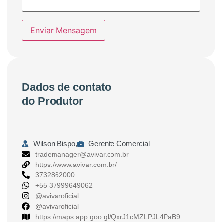
Enviar Mensagem
Dados de contato
do Produtor
Wilson Bispo,
Gerente Comercial
trademanager@avivar.com.br
https://www.avivar.com.br/
3732862000
+55 37999649062
@avivaroficial
@avivaroficial
https://maps.app.goo.gl/QxrJ1cMZLPJL4PaB9