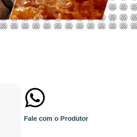
+55 31983012713
Fale com o Produtor
e