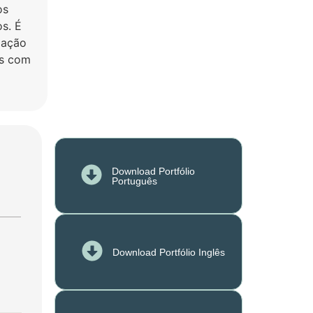
os
s. É
iação
os com
Download Portfólio
Português
Download Portfólio Inglês