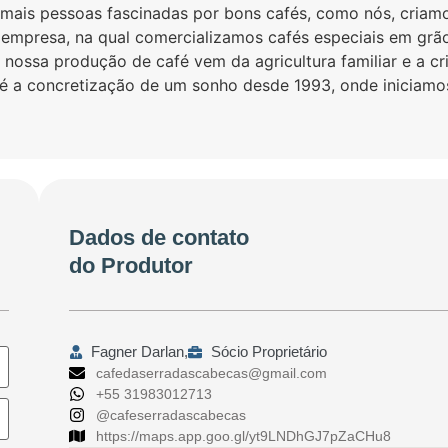
mais pessoas fascinadas por bons cafés, como nós, criam
mpresa, na qual comercializamos cafés especiais em grão
nossa produção de café vem da agricultura familiar e a cr
é a concretização de um sonho desde 1993, onde iniciam
Dados de contato
do Produtor
Fagner Darlan,
Sócio Proprietário
cafedaserradascabecas@gmail.com
+55 31983012713
@cafeserradascabecas
https://maps.app.goo.gl/yt9LNDhGJ7pZaCHu8