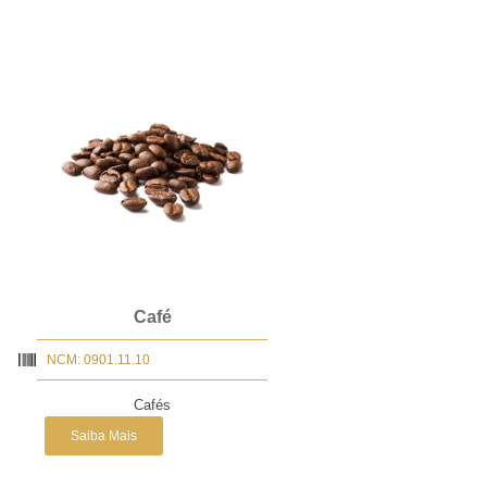
Café
NCM: 0901.11.10
Cafés
Saiba Mais