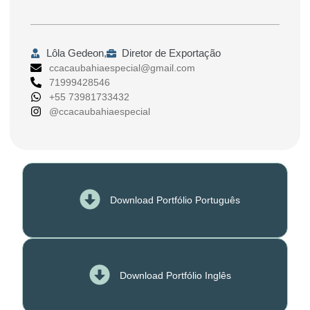
Lôla Gedeon,
Diretor de Exportação
ccacaubahiaespecial@gmail.com
71999428546
+55 73981733432
@ccacaubahiaespecial
Download Portfólio Português
Download Portfólio Inglês