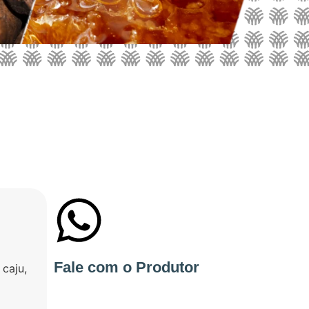
+55 84986531046
Fale com o Produtor
caju,