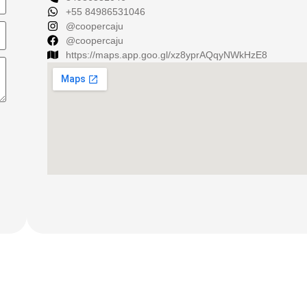
+55 84986531046
@coopercaju
@coopercaju
https://maps.app.goo.gl/xz8yprAQqyNWkHzE8