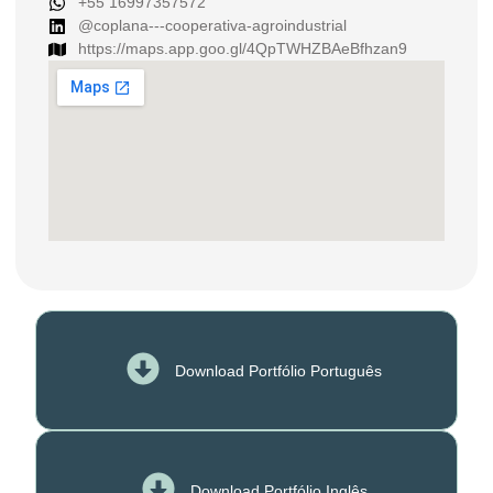
+55 16997357572
@coplana---cooperativa-agroindustrial
https://maps.app.goo.gl/4QpTWHZBAeBfhzan9
Download Portfólio Português
Download Portfólio Inglês