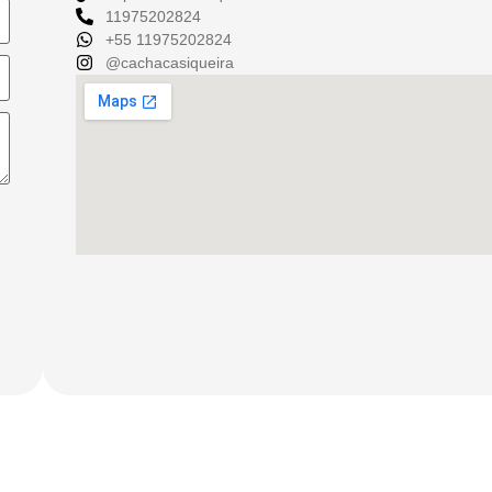
11975202824
+55 11975202824
@cachacasiqueira