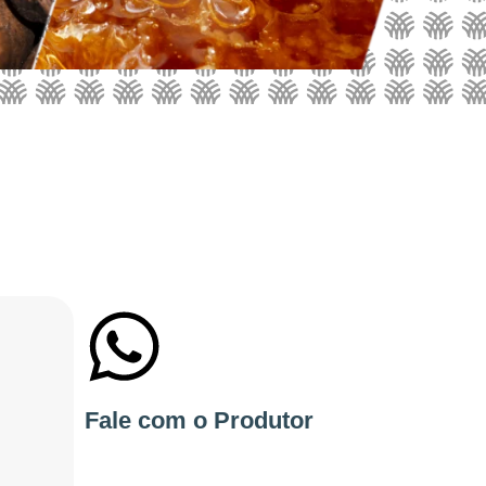
+55 11975202824
Fale com o Produtor