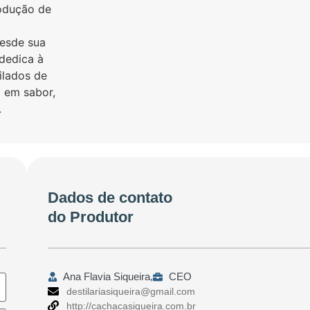
rodução de
Desde sua
dedica à
ilados de
o em sabor,
.
Dados de contato
do Produtor
Ana Flavia Siqueira,
CEO
destilariasiqueira@gmail.com
http://cachacasiqueira.com.br