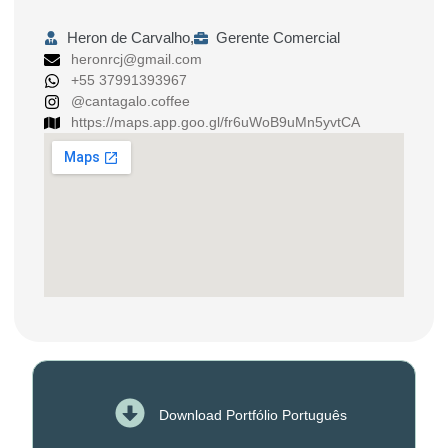
Heron de Carvalho,
Gerente Comercial
heronrcj@gmail.com
+55 37991393967
@cantagalo.coffee
https://maps.app.goo.gl/fr6uWoB9uMn5yvtCA
Download Portfólio Português