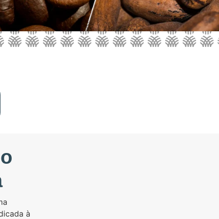
Do
a
ma
edicada à