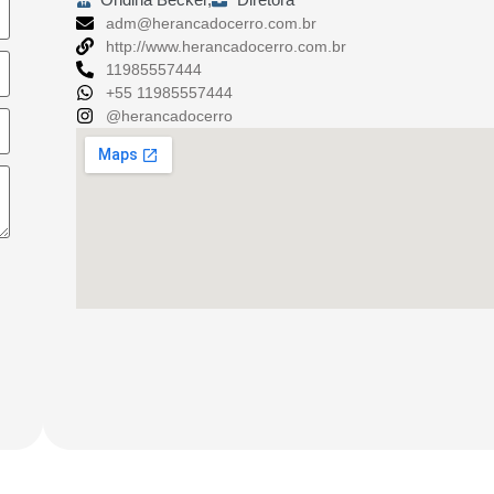
adm@herancadocerro.com.br
http://www.herancadocerro.com.br
11985557444
+55 11985557444
@herancadocerro