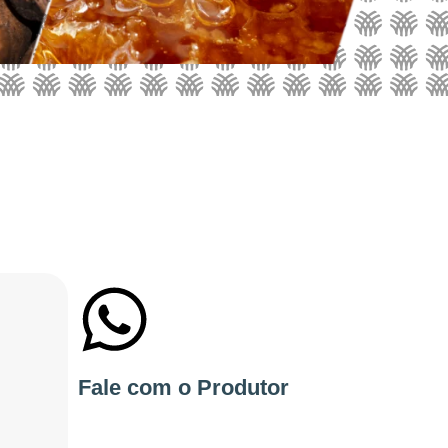
+55 11985557444
Fale com o Produtor