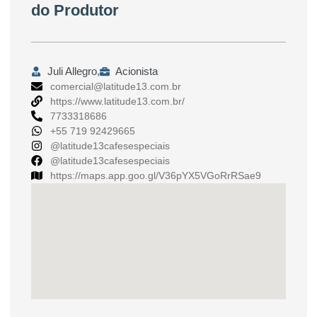
do Produtor
Juli Allegro,
Acionista
comercial@latitude13.com.br
https://www.latitude13.com.br/
7733318686
+55 719 92429665
@latitude13cafesespeciais
@latitude13cafesespeciais
https://maps.app.goo.gl/V36pYX5VGoRrRSae9