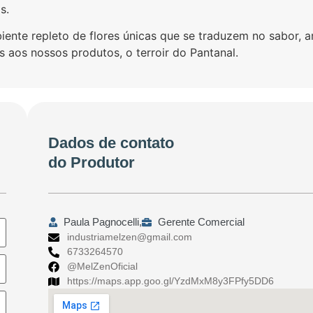
s.
nte repleto de flores únicas que se traduzem no sabor, 
s aos nossos produtos, o terroir do Pantanal.
Dados de contato
do Produtor
Paula Pagnocelli,
Gerente Comercial
industriamelzen@gmail.com
6733264570
@MelZenOficial
https://maps.app.goo.gl/YzdMxM8y3FPfy5DD6