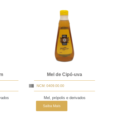
em
Mel de Cipó-uva
NCM: 0409.00.00
ivados
Mel, própolis e derivados
Saiba Mais