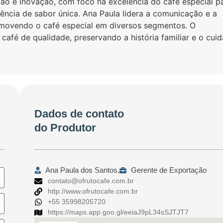
ção e inovação, com foco na excelência do café especial p
ência de sabor única. Ana Paula lidera a comunicação e a
movendo o café especial em diversos segmentos. O
afé de qualidade, preservando a história familiar e o cui
Dados de contato
do Produtor
Ana Paula dos Santos,
Gerente de Exportação
contato@ofrutocafe.com.br
http://www.ofrutocafe.com.br
+55 35998205720
https://maps.app.goo.gl/eeiaJ9pL34sSJTJT7