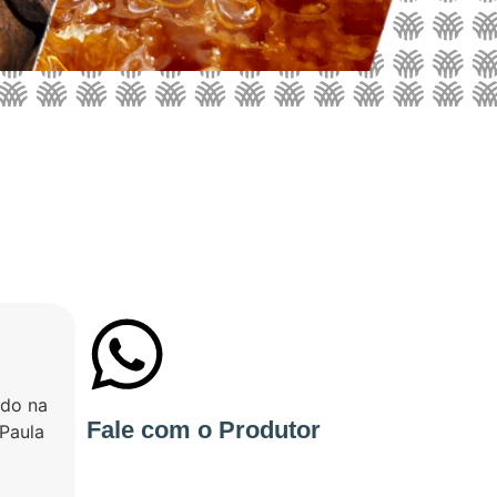
ido na
+55 35998205720
Fale com o Produtor
Paula