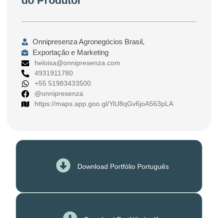
do Produtor
Onnipresenza Agronegócios Brasil,
Exportação e Marketing
heloisa@onnipresenza.com
4931911780
+55 51983433500
@onnipresenza
https://maps.app.goo.gl/YiU8qGv6joA563pLA
Download Portfólio Português