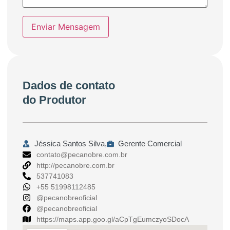
Enviar Mensagem
Dados de contato
do Produtor
Jéssica Santos Silva,
Gerente Comercial
contato@pecanobre.com.br
http://pecanobre.com.br
537741083
+55 51998112485
@pecanobreoficial
@pecanobreoficial
https://maps.app.goo.gl/aCpTgEumczyoSDocA