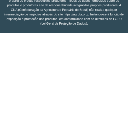
brasileiros e seus respectivos produtores. Todos os dados fornecidos sobre os
produtos e produtores são de responsabilidade integral dos próprios produtores. A
CNA (Confederação da Agricultura e Pecuária do Brasil) não realiza qualquer
intermediação de negócios através do site https://agrobr.org/, limitando-se à função de
exposição e promoção dos produtos, em conformidade com as diretrizes da LGPD
(Lei Geral de Proteção de Dados).