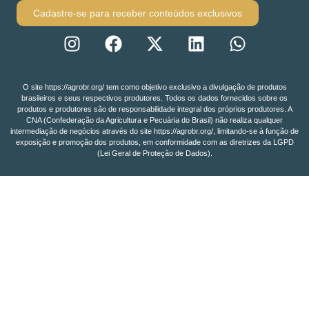
Cadastre-se para receber conteúdos exclusivos
O site https://agrobr.org/ tem como objetivo exclusivo a divulgação de produtos
brasileiros e seus respectivos produtores. Todos os dados fornecidos sobre os
produtos e produtores são de responsabilidade integral dos próprios produtores. A
CNA (Confederação da Agricultura e Pecuária do Brasil) não realiza qualquer
intermediação de negócios através do site https://agrobr.org/, limitando-se à função de
exposição e promoção dos produtos, em conformidade com as diretrizes da LGPD
(Lei Geral de Proteção de Dados).