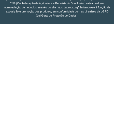
CNA (Confederação da Agricultura e Pecuária do Brasil) não realiza qualquer
intermediação de negócios através do site https://agrobr.org/, limitando-se à função de
exposição e promoção dos produtos, em conformidade com as diretrizes da LGPD
(Lei Geral de Proteção de Dados).