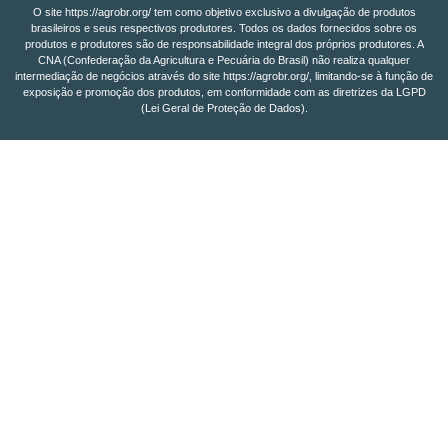
O site https://agrobr.org/ tem como objetivo exclusivo a divulgação de produtos
brasileiros e seus respectivos produtores. Todos os dados fornecidos sobre os
produtos e produtores são de responsabilidade integral dos próprios produtores. A
CNA (Confederação da Agricultura e Pecuária do Brasil) não realiza qualquer
intermediação de negócios através do site https://agrobr.org/, limitando-se à função de
exposição e promoção dos produtos, em conformidade com as diretrizes da LGPD
(Lei Geral de Proteção de Dados).