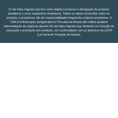
O site https://agrobr.org/ tem como objetivo exclusivo a divulgação de produtos
brasileiros e seus respectivos produtores. Todos os dados fornecidos sobre os
produtos e produtores são de responsabilidade integral dos próprios produtores. A
CNA (Confederação da Agricultura e Pecuária do Brasil) não realiza qualquer
intermediação de negócios através do site https://agrobr.org/, limitando-se à função de
exposição e promoção dos produtos, em conformidade com as diretrizes da LGPD
(Lei Geral de Proteção de Dados).