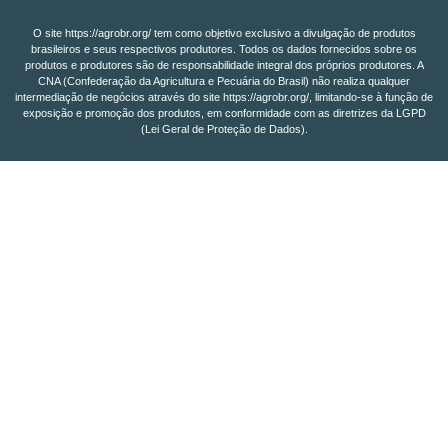
O site https://agrobr.org/ tem como objetivo exclusivo a divulgação de produtos
brasileiros e seus respectivos produtores. Todos os dados fornecidos sobre os
produtos e produtores são de responsabilidade integral dos próprios produtores. A
CNA (Confederação da Agricultura e Pecuária do Brasil) não realiza qualquer
intermediação de negócios através do site https://agrobr.org/, limitando-se à função de
exposição e promoção dos produtos, em conformidade com as diretrizes da LGPD
(Lei Geral de Proteção de Dados).