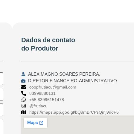
Dados de contato
do Produtor
ALEX MAGNO SOARES PEREIRA,
DIRETOR FINANCEIRO-ADMINISTRATIVO
coopfrutiacu@gmail.com
83998580131
+55 83996151478
@frutiacu
https://maps.app.goo.gl/bQ9mBrCPsQmj9noF6