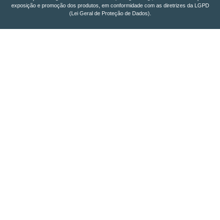
exposição e promoção dos produtos, em conformidade com as diretrizes da LGPD
(Lei Geral de Proteção de Dados).