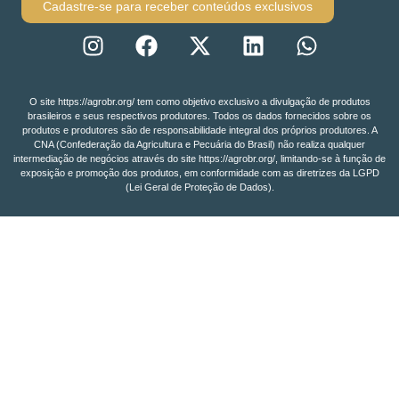
Cadastre-se para receber conteúdos exclusivos
O site https://agrobr.org/ tem como objetivo exclusivo a divulgação de produtos
brasileiros e seus respectivos produtores. Todos os dados fornecidos sobre os
produtos e produtores são de responsabilidade integral dos próprios produtores. A
CNA (Confederação da Agricultura e Pecuária do Brasil) não realiza qualquer
intermediação de negócios através do site https://agrobr.org/, limitando-se à função de
exposição e promoção dos produtos, em conformidade com as diretrizes da LGPD
(Lei Geral de Proteção de Dados).