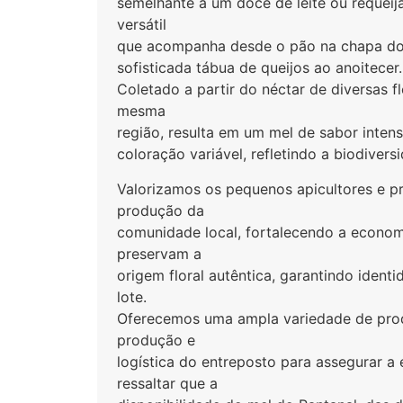
semelhante a um doce de leite ou reque
versátil
que acompanha desde o pão na chapa do
sofisticada tábua de queijos ao anoitecer.
Coletado a partir do néctar de diversas f
mesma
região, resulta em um mel de sabor intens
coloração variável, refletindo a biodiversi
Valorizamos os pequenos apicultores e p
produção da
comunidade local, fortalecendo a econom
preservam a
origem floral autêntica, garantindo ident
lote.
Oferecemos uma ampla variedade de pro
produção e
logística do entreposto para assegurar a 
ressaltar que a