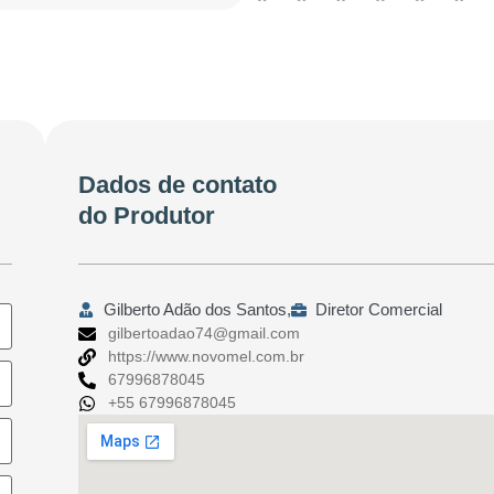
Dados de contato
do Produtor
Gilberto Adão dos Santos,
Diretor Comercial
gilbertoadao74@gmail.com
https://www.novomel.com.br
67996878045
+55 67996878045