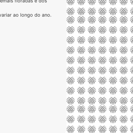
demais floradas e dos
variar ao longo do ano.