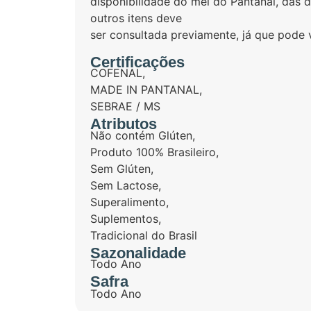
disponibilidade do mel do Pantanal, das 
outros itens deve
ser consultada previamente, já que pode 
Certificações
COFENAL
,
MADE IN PANTANAL
,
SEBRAE / MS
Atributos
Não contém Glúten
,
Produto 100% Brasileiro
,
Sem Glúten
,
Sem Lactose
,
Superalimento
,
Suplementos
,
Tradicional do Brasil
Sazonalidade
Todo Ano
Safra
Todo Ano