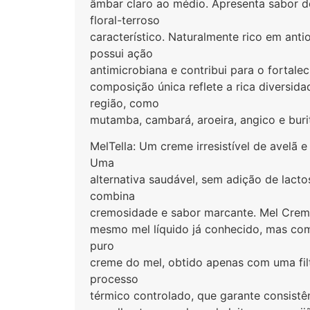
âmbar claro ao médio. Apresenta sabor d
floral-terroso
característico. Naturalmente rico em antio
possui ação
antimicrobiana e contribui para o fortal
composição única reflete a rica diversida
região, como
mutamba, cambará, aroeira, angico e burit
MelTella: Um creme irresistível de avelã
Uma
alternativa saudável, sem adição de lact
combina
cremosidade e sabor marcante. Mel Cremo
mesmo mel líquido já conhecido, mas com 
puro
creme do mel, obtido apenas com uma fi
processo
térmico controlado, que garante consistê