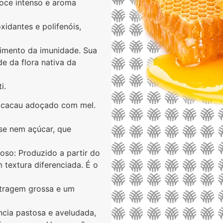
oce intenso e aroma
xidantes e polifenóis,
ecimento da imunidade. Sua
de da flora nativa da
i.
 e cacau adoçado com mel.
ose nem açúcar, que
so: Produzido a partir do
textura diferenciada. É o
ltragem grossa e um
ncia pastosa e aveludada,