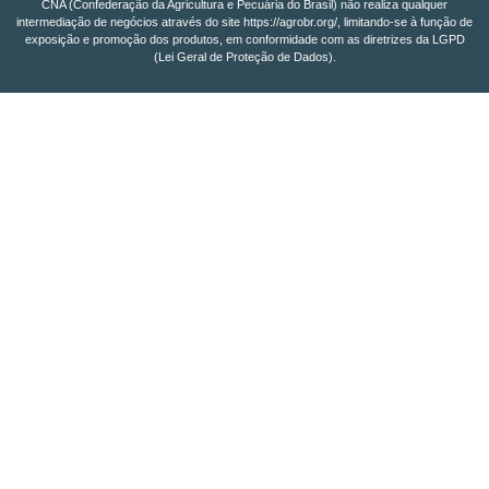
CNA (Confederação da Agricultura e Pecuária do Brasil) não realiza qualquer
intermediação de negócios através do site https://agrobr.org/, limitando-se à função de
exposição e promoção dos produtos, em conformidade com as diretrizes da LGPD
(Lei Geral de Proteção de Dados).