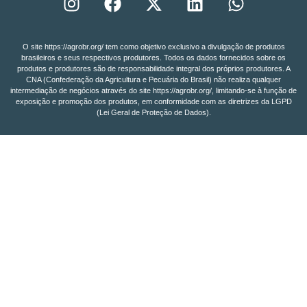
O site https://agrobr.org/ tem como objetivo exclusivo a divulgação de produtos
brasileiros e seus respectivos produtores. Todos os dados fornecidos sobre os
produtos e produtores são de responsabilidade integral dos próprios produtores. A
CNA (Confederação da Agricultura e Pecuária do Brasil) não realiza qualquer
intermediação de negócios através do site https://agrobr.org/, limitando-se à função de
exposição e promoção dos produtos, em conformidade com as diretrizes da LGPD
(Lei Geral de Proteção de Dados).