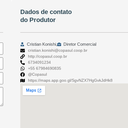
Dados de contato
do Produtor
Cristian Konishi,
Diretor Comercial
cristian.konishi@copasul.coop.br
http://copasul.coop.br
6734091234
+55 67984690835
@Copasul
https://maps.app.goo.gl/SgvNZX7HgGvkJdHk8