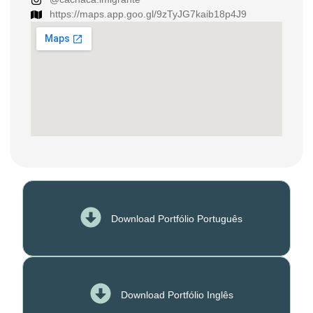
https://maps.app.goo.gl/9zTyJG7kaib18p4J9
Download Portfólio Português
Download Portfólio Inglês