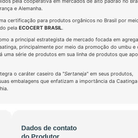
idos pela cooperativa em mercados de alto padrão no Bras
rança e Alemanha.
ma certificação para produtos orgânicos no Brasil por mei
ido pela
ECOCERT BRASIL
.
mo a principal estrategista de mercado focada em agrega
aatinga, principalmente por meio da promoção do umbu e
á uma série de produtos em sua linha de produtos que ap
egra o caráter caseiro da "
Sertaneja
" em seus produtos,
suas embalagens que enfatizam a importância da Caatinga
hia.
Dados de contato
do Produtor