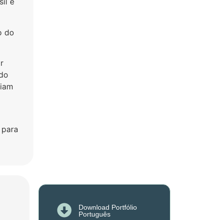
il e
o do
r
 do
oiam
 para
Download Portfólio
Português