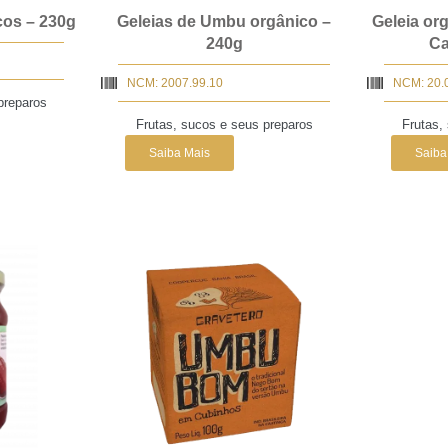
os – 230g
Geleias de Umbu orgânico –
Geleia or
240g
Ca
NCM: 2007.99.10
NCM: 20.
preparos
Frutas, sucos e seus preparos
Frutas,
Saiba Mais
Saiba