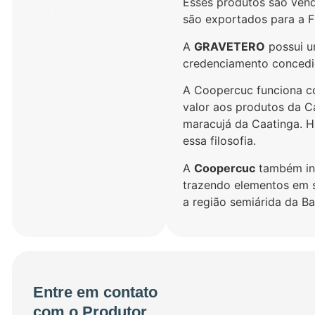
Esses produtos são vend
são exportados para a F
A
GRAVETERO
possui u
credenciamento conced
A Coopercuc funciona co
valor aos produtos da C
maracujá da Caatinga. H
essa filosofia.
A
Coopercuc
também int
trazendo elementos em 
a região semiárida da Ba
Entre em contato
com o Produtor