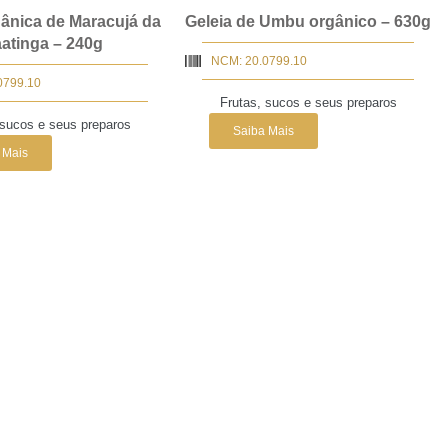
gânica de Maracujá da
Geleia de Umbu orgânico – 630g
atinga – 240g
NCM: 20.0799.10
0799.10
Frutas, sucos e seus preparos
 sucos e seus preparos
Saiba Mais
 Mais