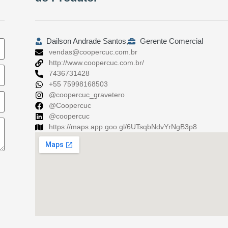
Dailson Andrade Santos,
Gerente Comercial
vendas@coopercuc.com.br
http://www.coopercuc.com.br/
7436731428
+55 75998168503
@coopercuc_gravetero
@Coopercuc
@coopercuc
https://maps.app.goo.gl/6UTsqbNdvYrNgB3p8