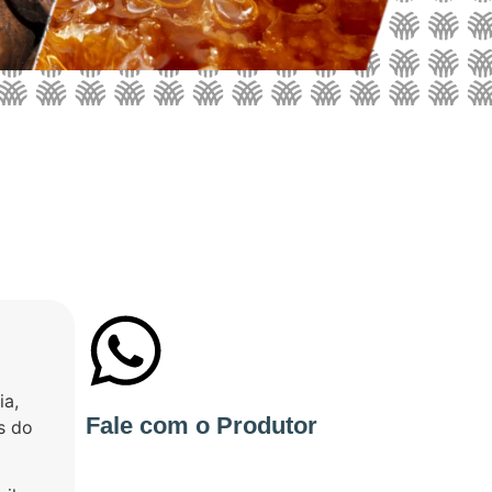
a,
+55 75998168503
Fale com o Produtor
s do