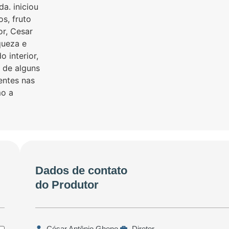
da. iniciou
os, fruto
r, Cesar
queza e
o interior,
 de alguns
entes nas
mo a
Dados de contato
do Produtor
César Antônio Gheno,
Diretor