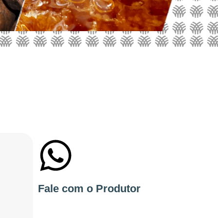
+55 54996708130
Fale com o Produtor