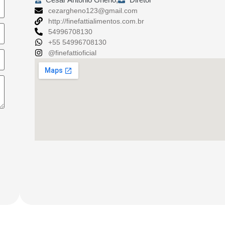
cezargheno123@gmail.com
http://finefattialimentos.com.br
54996708130
+55 54996708130
@finefattioficial