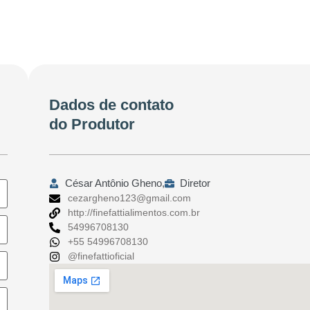
Dados de contato
do Produtor
César Antônio Gheno,
Diretor
cezargheno123@gmail.com
http://finefattialimentos.com.br
54996708130
+55 54996708130
@finefattioficial