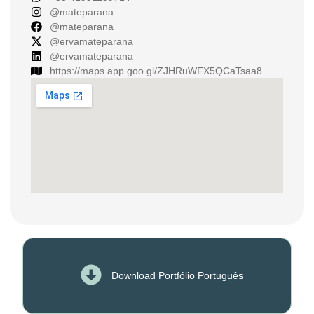
@mateparana
@mateparana
@ervamateparana
@ervamateparana
https://maps.app.goo.gl/ZJHRuWFX5QCaTsaa8
Download Portfólio Português