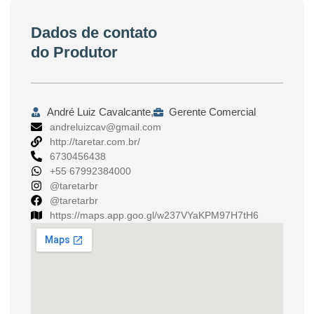
Dados de contato
do Produtor
André Luiz Cavalcante,
Gerente Comercial
andreluizcav@gmail.com
http://taretar.com.br/
6730456438
+55 67992384000
@taretarbr
@taretarbr
https://maps.app.goo.gl/w237VYaKPM97H7tH6