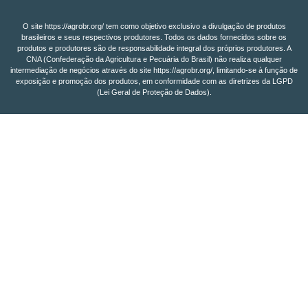
O site https://agrobr.org/ tem como objetivo exclusivo a divulgação de produtos
brasileiros e seus respectivos produtores. Todos os dados fornecidos sobre os
produtos e produtores são de responsabilidade integral dos próprios produtores. A
CNA (Confederação da Agricultura e Pecuária do Brasil) não realiza qualquer
intermediação de negócios através do site https://agrobr.org/, limitando-se à função de
exposição e promoção dos produtos, em conformidade com as diretrizes da LGPD
(Lei Geral de Proteção de Dados).