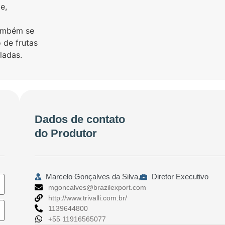
e,
ambém se
 de frutas
ladas.
Dados de contato
do Produtor
Marcelo Gonçalves da Silva,
Diretor Executivo
mgoncalves@brazilexport.com
http://www.trivalli.com.br/
1139644800
+55 11916565077