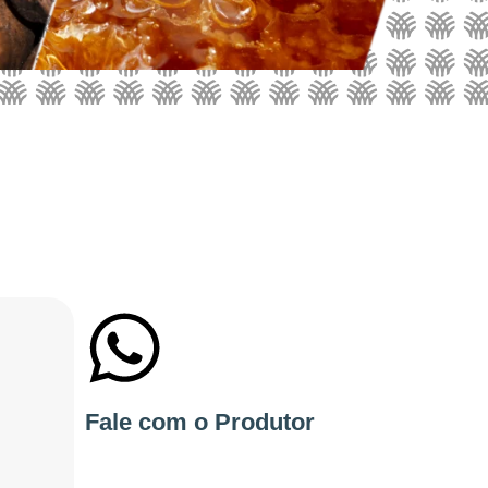
+55 11916565077
Fale com o Produtor