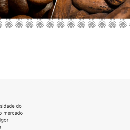
rsidade do
ao mercado
igor
a