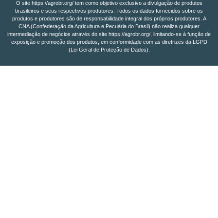
O site https://agrobr.org/ tem como objetivo exclusivo a divulgação de produtos
brasileiros e seus respectivos produtores. Todos os dados fornecidos sobre os
produtos e produtores são de responsabilidade integral dos próprios produtores. A
CNA (Confederação da Agricultura e Pecuária do Brasil) não realiza qualquer
intermediação de negócios através do site https://agrobr.org/, limitando-se à função de
exposição e promoção dos produtos, em conformidade com as diretrizes da LGPD
(Lei Geral de Proteção de Dados).