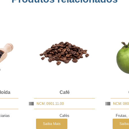
Moída
Café
NCM: 0901.11.00
NCM: 080
iarias
Cafés
Frutas,
Saiba Mais
Saiba