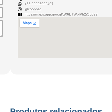
+55 29996022407
@coopbac
https://maps.app.goo.gl/gX6ETWbfPh2iQLo99
Produtos relacionados