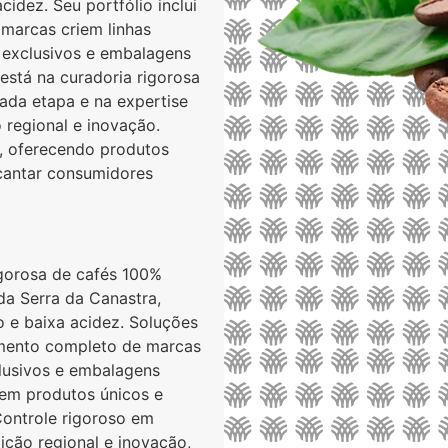
idez. Seu portfólio inclui
 marcas criem linhas
s exclusivos e embalagens
está na curadoria rigorosa
ada etapa e na expertise
regional e inovação.
l, oferecendo produtos
ncantar consumidores
igorosa de cafés 100%
da Serra da Canastra,
o e baixa acidez. Soluções
imento completo de marcas
clusivos e embalagens
iem produtos únicos e
Controle rigoroso em
ição regional e inovação,