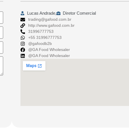
Lucas Andrade,
Diretor Comercial
trading@gafood.com.br
http://www.gafood.com.br
31996777753
+55 31996777753
@gafoodb2b
@GA Food Wholesaler
@GA Food Wholesaler