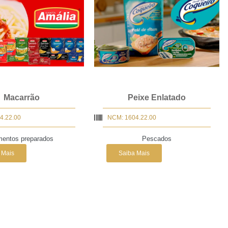
Macarrão
Peixe Enlatado
4.22.00
NCM: 1604.22.00
mentos preparados
Pescados
 Mais
Saiba Mais