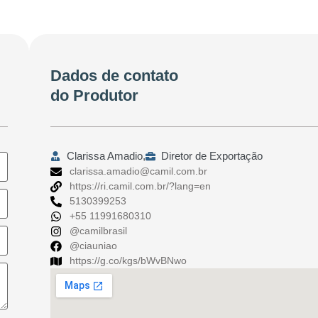
Dados de contato
do Produtor
Clarissa Amadio,
Diretor de Exportação
clarissa.amadio@camil.com.br
https://ri.camil.com.br/?lang=en
5130399253
+55 11991680310
@camilbrasil
@ciauniao
https://g.co/kgs/bWvBNwo