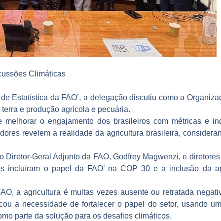
cussões Climáticas
de Estatística da FAO’, a delegação discutiu como a Organizaç
a terra e produção agrícola e pecuária.
e melhorar o engajamento dos brasileiros com métricas e i
dores revelem a realidade da agricultura brasileira, consideran
 Diretor-Geral Adjunto da FAO, Godfrey Magwenzi, e diretores 
cos incluíram o papel da FAO’ na COP 30 e a inclusão da ag
O, a agricultura é muitas vezes ausente ou retratada negat
acou a necessidade de fortalecer o papel do setor, usando u
mo parte da solução para os desafios climáticos.