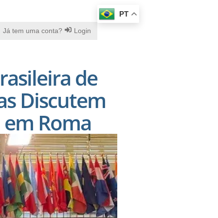
PT
Já tem uma conta?
Login
asileira de
tas Discutem
AO em Roma