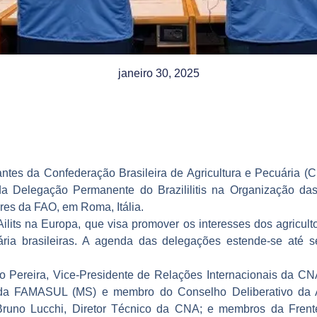
janeiro 30, 2025
tantes da Confederação Brasileira de Agricultura e Pecuária (
a Delegação Permanente do Brazililitis na Organização das
res da FAO, em Roma, Itália.
lits na Europa, que visa promover os interesses dos agricultor
ária brasileiras. A agenda das delegações estende-se até se
eão Pereira, Vice-Presidente de Relações Internacionais da 
e da FAMASUL (MS) e membro do Conselho Deliberativo da A
runo Lucchi, Diretor Técnico da CNA; e membros da Frente