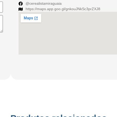
@cerealistamiraguaia
https://maps.app.goo.gl/gnkouJNkSc3prZXJ8