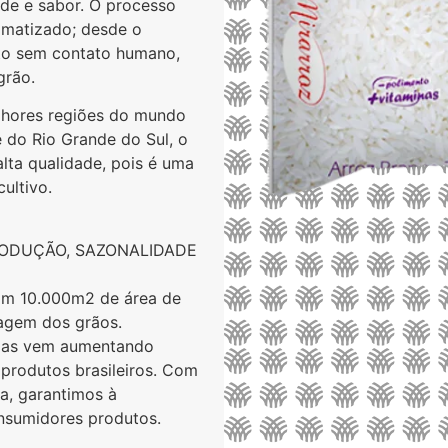
ade e sabor. O processo
omatizado; desde o
ito sem contato humano,
grão.
lhores regiões do mundo
e do Rio Grande do Sul, o
lta qualidade, pois é uma
ultivo.
RODUÇÃO, SAZONALIDADE
om 10.000m2 de área de
agem dos grãos.
 mas vem aumentando
produtos brasileiros. Com
a, garantimos à
nsumidores produtos.