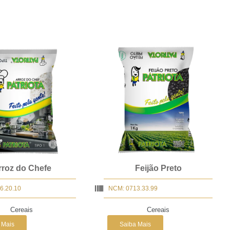
rroz do Chefe
Feijão Preto
6.20.10
NCM: 0713.33.99
Cereais
Cereais
 Mais
Saiba Mais