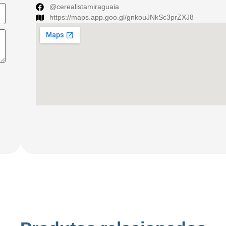
@cerealistamiraguaia
https://maps.app.goo.gl/gnkouJNkSc3prZXJ8