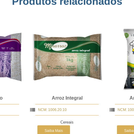
Produtos relacionados
co
Arroz Integral
A
NCM: 1006.20.10
NCM: 100
Cereais
Saiba Mais
Saiba