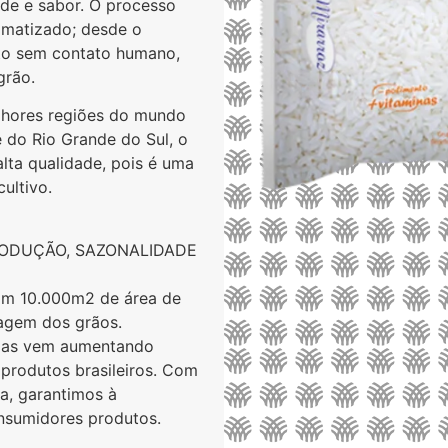
ade e sabor. O processo
omatizado; desde o
ito sem contato humano,
grão.
lhores regiões do mundo
e do Rio Grande do Sul, o
lta qualidade, pois é uma
ultivo.
RODUÇÃO, SAZONALIDADE
om 10.000m2 de área de
agem dos grãos.
 mas vem aumentando
produtos brasileiros. Com
a, garantimos à
nsumidores produtos.