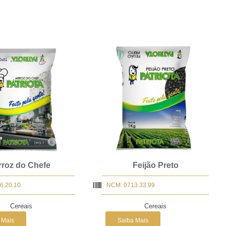
rroz do Chefe
Feijão Preto
6.20.10
NCM: 0713.33.99
Cereais
Cereais
 Mais
Saiba Mais